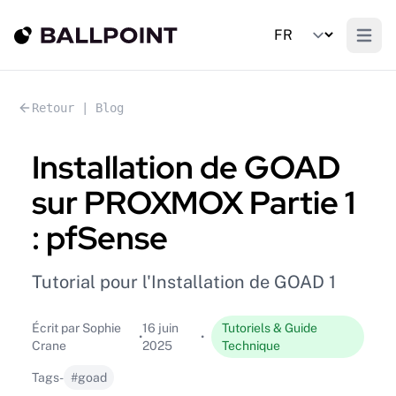
Open m
Retour | Blog
Installation de GOAD
sur PROXMOX Partie 1
: pfSense
Tutorial pour l'Installation de GOAD 1
Écrit par Sophie
16 juin
Tutoriels & Guide
•
•
Crane
2025
Technique
Tags
-
#goad