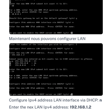
Maintenant nous pouvons configurer LAN
Configure Ipv4 address LAN interface via DHCP:
n
Enter the nex LAN Ipv4 address:
192.168.1.2